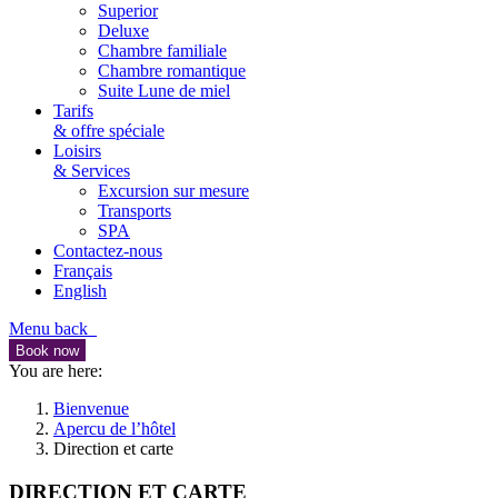
Superior
Deluxe
Chambre familiale
Chambre romantique
Suite Lune de miel
Tarifs
& offre spéciale
Loisirs
& Services
Excursion sur mesure
Transports
SPA
Contactez-nous
Français
English
Menu
back
Book now
You are here:
Bienvenue
Apercu de l’hôtel
Direction et carte
DIRECTION ET CARTE