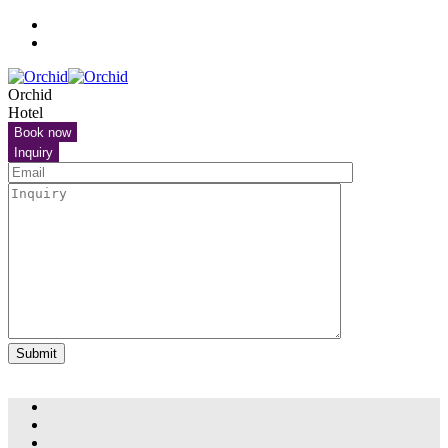
English
Français
Orchid
Hotel
Book now
Inquiry